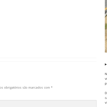
N
v
p
s obrigatórios são marcados com
*
D
c
v