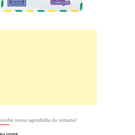
eceba nossa agendinha da semana!
eu nome