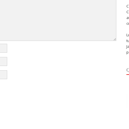
C
C
a
c
L
t
J
p
Q