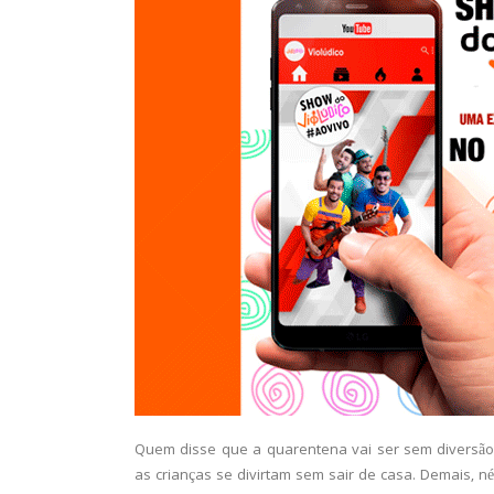
Quem disse que a quarentena vai ser sem diversão?
as crianças se divirtam sem sair de casa. Demais, n