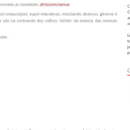
proveite as novidades.
@riocomcriancas
C
C
ará composições super interativas, mesclando diversos gêneros e
a
e vão na contramão dos velhos ‘clichês’ da maioria das músicas
c
L
tube.
t
J
p
Q