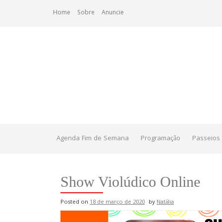
Skip
Home
Sobre
Anuncie
to
content
Agenda Fim de Semana
Programação
Passeios 
Show Violúdico Online
Posted on
18 de março de 2020
by
Natália