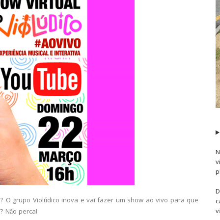
N
v
p
D
 O grupo Violúdico inova e vai fazer um show ao vivo para que
c
v
é? Não perca!