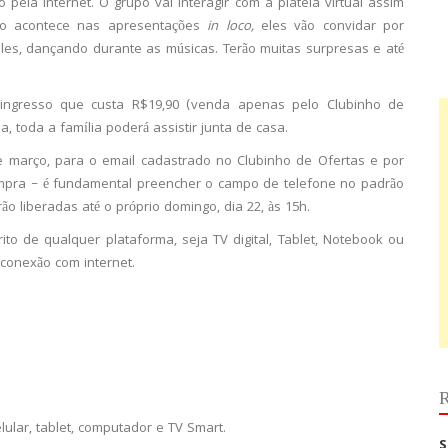
pela internet. O grupo vai interagir com a plateia virtual assim
mo acontece nas apresentações
in loco,
eles vão convidar por
les, dançando durante as músicas. Terão muitas surpresas e até
o ingresso que custa R$19,90 (venda apenas pelo Clubinho de
, toda a família poderá assistir junta de casa.
e março, para o email cadastrado no Clubinho de Ofertas e por
pra – é fundamental preencher o campo de telefone no padrão
o liberadas até o próprio domingo, dia 22, às 15h.
rito de qualquer plataforma, seja TV digital, Tablet, Notebook ou
r conexão com internet.
R
lular, tablet, computador e TV Smart.
S