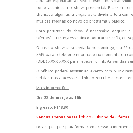
Será um espetáculo ao vivo mesmo, mas transmitido 
como acontece no show presencial. E assim co
chamada algumas crianças para dividir a tela com e
músicas inéditas do novo do programa Violúdico.
Para participar do show, é necessário adquirir 
Ofertas) – um ingresso único por transmissão, ou seja
O link do show será enviado no domingo, dia 22 d
SMS para o telefone informado no momento da com
(DDD) XXXX-XXXX para receber o link. As vendas serã
O público poderá assistir ao evento com o link rest
Celular. Basta acessar o link do Youtube e, claro, te
Mais informações:
Dia 22 de março às 16h
Ingresso: R$19,90
Vendas apenas nesse link do Clubinho de Ofertas
Local: qualquer plataforma com acesso a internet: ce