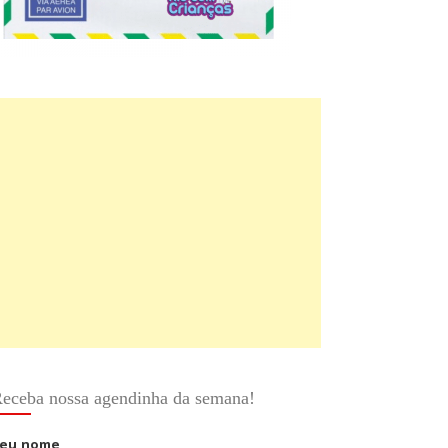
eceba nossa agendinha da semana!
eu nome