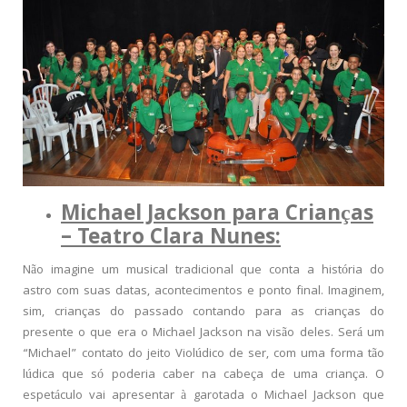
Michael Jackson para Crianças
– Teatro Clara Nunes:
Não imagine um musical tradicional que conta a história do
astro com suas datas, acontecimentos e ponto final. Imaginem,
sim, crianças do passado contando para as crianças do
presente o que era o Michael Jackson na visão deles. Será um
“Michael” contato do jeito Violúdico de ser, com uma forma tão
lúdica que só poderia caber na cabeça de uma criança. O
espetáculo vai apresentar à garotada o Michael Jackson que