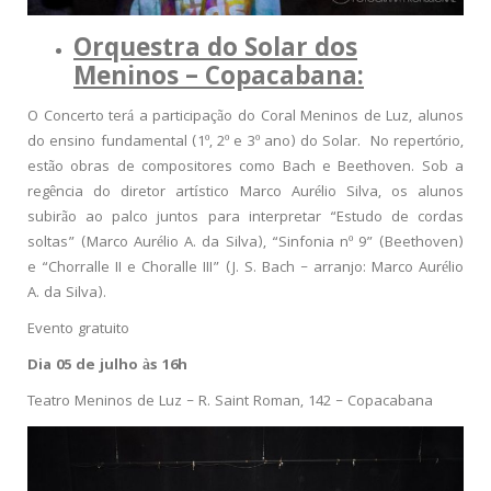
Orquestra do Solar dos
Meninos – Copacabana:
O Concerto terá a participação do Coral Meninos de Luz, alunos
do ensino fundamental (1º, 2º e 3º ano) do Solar. No repertório,
estão obras de compositores como Bach e Beethoven. Sob a
regência do diretor artístico Marco Aurélio Silva, os alunos
subirão ao palco juntos para interpretar “Estudo de cordas
soltas” (Marco Aurélio A. da Silva), “Sinfonia nº 9” (Beethoven)
e “Chorralle II e Choralle III” (J. S. Bach – arranjo: Marco Aurélio
A. da Silva).
Evento gratuito
Dia 05 de julho às 16h
Teatro Meninos de Luz – R. Saint Roman, 142 – Copacabana