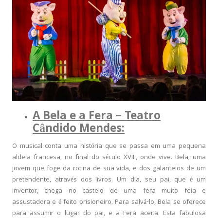
A Bela e a Fera – Teatro
Cândido Mendes:
O musical conta uma história que se passa em uma pequena
aldeia francesa, no final do século XVIII, onde vive. Bela, uma
jovem que foge da rotina de sua vida, e dos galanteios de um
pretendente, através dos livros. Um dia, seu pai, que é um
inventor, chega no castelo de uma fera muito feia e
assustadora e é feito prisioneiro. Para salvá-lo, Bela se oferece
para assumir o lugar do pai, e a Fera aceita. Esta fabulosa