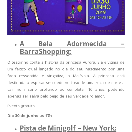
A Bela Adormecida –
BarraShopping:
O teatrinho conta a história da princesa Aurora. Ela é vítima de
um feitiço cruel lançado no dia do seu nascimento por uma
fada ressentida e vingativa, a Malévola. A princesa está
destinada a espetar seu dedo no fuso de uma roca de fiar e a
cair num sono profundo ao completar 16 anos, podendo
apenas ser salva pelo beijo de seu verdadeiro amor.
Evento gratuito
Dia 30 de junho às 17h
Pista de Minigolf – New York: