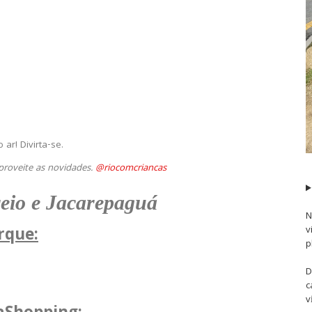
ar! Divirta-se.
proveite as novidades.
@riocomcriancas
eio e Jacarepaguá
N
rque:
v
p
D
c
v