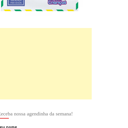
eceba nossa agendinha da semana!
eu nome