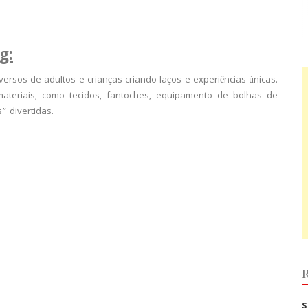
g:
sos de adultos e crianças criando laços e experiências únicas.
materiais, como tecidos, fantoches, equipamento de bolhas de
” divertidas.
R
S