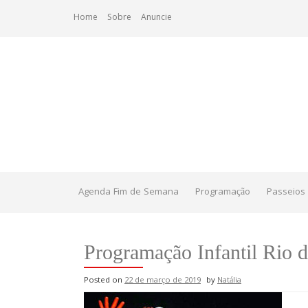
Skip
Home
Sobre
Anuncie
to
content
Agenda Fim de Semana
Programação
Passeios 
Programação Infantil Rio d
Posted on
22 de março de 2019
by
Natália