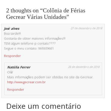
2 thoughts on “Colônia de Férias
Gecrear Várias Unidades”
José alves
27 de dezembro de 2018
Boa tarde!!!
Gostaria de obter maiores informações!!!
TEM algum telefone p contato????
Segue o meu contato: 969309681
Responder
Natália Ferrer
28 de dezembro de 2018
Olá!
Mais informações podem ser obtidas no site da Gecrear.
http://www.gecrear.com.br
Responder
Deixe um comentário