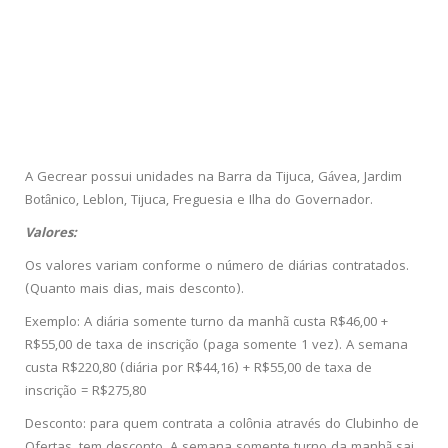
A Gecrear possui unidades na Barra da Tijuca, Gávea, Jardim
Botânico, Leblon, Tijuca, Freguesia e Ilha do Governador.
Valores:
Os valores variam conforme o número de diárias contratados.
(Quanto mais dias, mais desconto).
Exemplo: A diária somente turno da manhã custa R$46,00 +
R$55,00 de taxa de inscrição (paga somente 1 vez). A semana
custa R$220,80 (diária por R$44,16) + R$55,00 de taxa de
inscrição = R$275,80
Desconto: para quem contrata a colônia através do Clubinho de
Ofertas, tem desconto. A semana somente turno da manhã sai