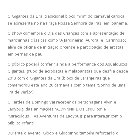
O Gigantes da Lira, tradicional bloco mirim do carnaval carioca
se apresenta no na Praça Nossa Senhora da Paz, em Ipanema.
O show comemora o Dia das Crianças com a apresentação de
marchinhas clássicas como ‘A Jardineira’, ‘Aurora’ e ‘Carinhoso’,
além de oficina de iniciação circense e participação de artistas
em pernas de pau.
O público poderá conferir ainda a performance dos Aqualoucos
Gigantes, grupo de acrobatas e malabaristas que desfila desde
2013 com o Gigantes da Lira (bloco de Laranjeiras que
comemorou este ano 20 carnavais com o tema ‘Sonho de uma
lira de verão’).
O Tardes de Domingo vai receber os personagens Alvin e
Ladybug, das animações ‘ALVINNN!!! E Os Esquilos’ e
‘Miraculous – As Aventuras de Ladybug’ para interagir com o
público infantil.
Durante o evento, Gloob e Gloobinho também reforçarão o