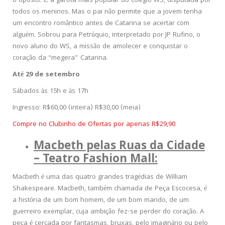
o oposto. É a garota mais popular do colégio WS, disputada por
todos os meninos. Mas o pai não permite que a jovem tenha
um encontro romântico antes de Catarina se acertar com
alguém. Sobrou para Petrúquio, interpretado por JP Rufino, o
novo aluno do WS, a missão de amolecer e conquistar o
coração da “megera” Catarina.
Até 29 de setembro
Sábados às 15h e às 17h
Ingresso: R$60,00 (inteira) R$30,00 (meia)
Compre no Clubinho de Ofertas por apenas R$29,90
Macbeth pelas Ruas da Cidade
– Teatro Fashion Mall:
Macbeth é uma das quatro grandes tragédias de William
Shakespeare. Macbeth, também chamada de Peça Escocesa, é
a história de um bom homem, de um bom marido, de um
guerreiro exemplar, cuja ambição fez-se perder do coração. A
peça é cercada por fantasmas, bruxas, pelo imaginário ou pelo