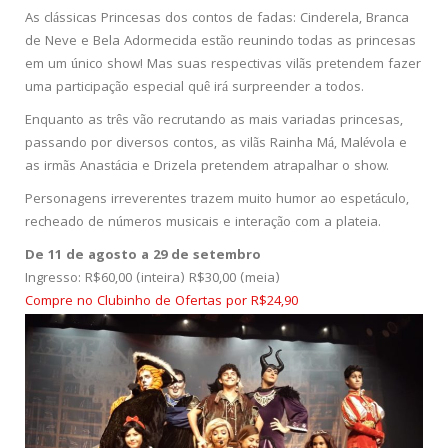
As clássicas Princesas dos contos de fadas: Cinderela, Branca
de Neve e Bela Adormecida estão reunindo todas as princesas
em um único show! Mas suas respectivas vilãs pretendem fazer
uma participação especial quê irá surpreender a todos.
Enquanto as três vão recrutando as mais variadas princesas,
passando por diversos contos, as vilãs Rainha Má, Malévola e
as irmãs Anastácia e Drizela pretendem atrapalhar o show.
Personagens irreverentes trazem muito humor ao espetáculo,
recheado de números musicais e interação com a plateia.
De 11 de agosto a 29 de setembro
Ingresso: R$60,00 (inteira) R$30,00 (meia)
Compre no Clubinho de Ofertas por R$24,90