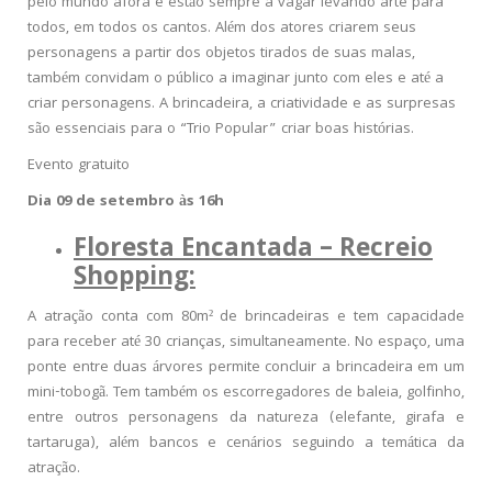
pelo mundo afora e estão sempre a vagar levando arte para
todos, em todos os cantos. Além dos atores criarem seus
personagens a partir dos objetos tirados de suas malas,
também convidam o público a imaginar junto com eles e até a
criar personagens. A brincadeira, a criatividade e as surpresas
são essenciais para o “Trio Popular” criar boas histórias.
Evento gratuito
Dia 09 de setembro às 16h
Floresta Encantada – Recreio
Shopping:
A atração conta com 80m² de brincadeiras e tem capacidade
para receber até 30 crianças, simultaneamente. No espaço, uma
ponte entre duas árvores permite concluir a brincadeira em um
mini-tobogã. Tem também os escorregadores de baleia, golfinho,
entre outros personagens da natureza (elefante, girafa e
tartaruga), além bancos e cenários seguindo a temática da
atração.