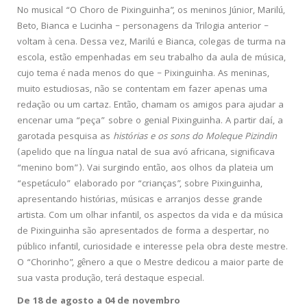
No musical “O Choro de Pixinguinha”, os meninos Júnior, Marilú,
Beto, Bianca e Lucinha – personagens da Trilogia anterior –
voltam à cena. Dessa vez, Marilú e Bianca, colegas de turma na
escola, estão empenhadas em seu trabalho da aula de música,
cujo tema é nada menos do que – Pixinguinha. As meninas,
muito estudiosas, não se contentam em fazer apenas uma
redação ou um cartaz. Então, chamam os amigos para ajudar a
encenar uma “peça” sobre o genial Pixinguinha. A partir daí, a
garotada pesquisa as
histórias e os sons do Moleque Pizindin
(apelido que na língua natal de sua avó africana, significava
“menino bom”). Vai surgindo então, aos olhos da plateia um
“espetáculo” elaborado por “crianças”, sobre Pixinguinha,
apresentando histórias, músicas e arranjos desse grande
artista. Com um olhar infantil, os aspectos da vida e da música
de Pixinguinha são apresentados de forma a despertar, no
público infantil, curiosidade e interesse pela obra deste mestre.
O “Chorinho”, gênero a que o Mestre dedicou a maior parte de
sua vasta produção, terá destaque especial.
De 18 de agosto a 04 de novembro