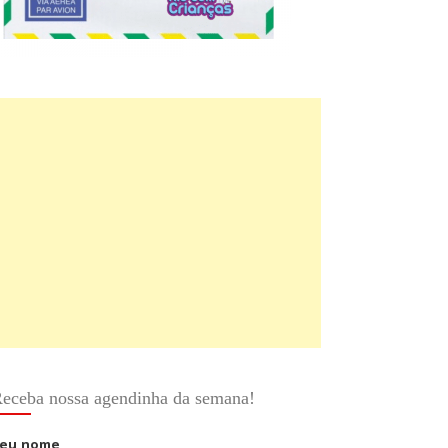
eceba nossa agendinha da semana!
eu nome