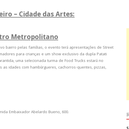
iro – Cidade das Artes:
ntro Metropolitano
o bairro pelas famílias, o evento terá apresentações de Street
nimadores para crianças e um show exclusivo da dupla Patati
 garantida, uma selecionada turma de Food Trucks estará no
s as idades com hambúrgueres, cachorros-quentes, pizzas,
.
venida Embaixador Abelardo Bueno, 600.
R
S