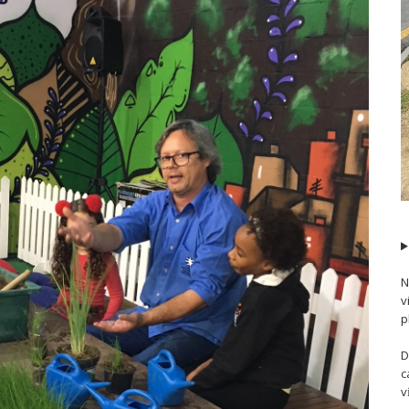
N
v
p
D
c
v