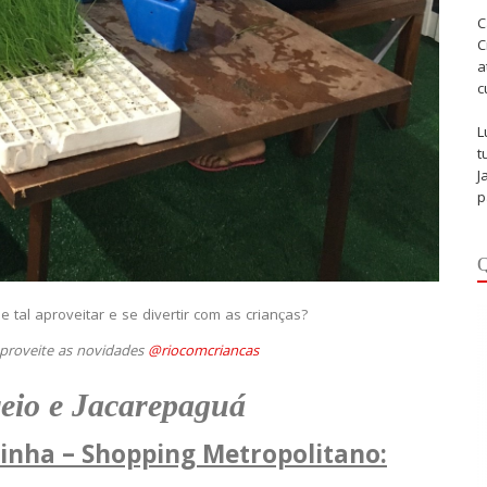
C
C
a
c
L
t
J
p
Q
 tal aproveitar e se divertir com as crianças?
aproveite as novidades
@riocomcriancas
eio e Jacarepaguá
dinha – Shopping Metropolitano
: