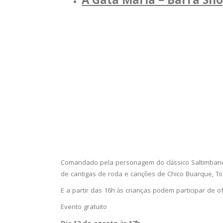
A Gata Maria
– Barra Sho
Comandado pela personagem do clássico Saltimbancos,
de cantigas de roda e canções de Chico Buarque, Toq
E a partir das 16h às crianças podem participar de 
Evento gratuito