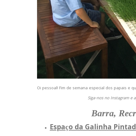
Oi pessoal! Fim de semana especial dos papais e que
Siga-nos no Instagram e 
Barra, Recr
Espaço da Galinha Pinta