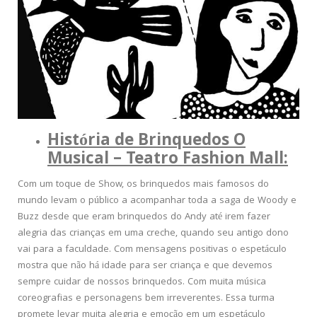
História de Brinquedos O
Musical – Teatro Fashion Mall:
Com um toque de Show, os brinquedos mais famosos do
mundo levam o público a acompanhar toda a saga de Woody e
Buzz desde que eram brinquedos do Andy até irem fazer
alegria das crianças em uma creche, quando seu antigo dono
vai para a faculdade. Com mensagens positivas o espetáculo
mostra que não há idade para ser criança e que devemos
sempre cuidar de nossos brinquedos. Com muita música
coreografias e personagens bem irreverentes. Essa turma
promete levar muita alegria e emoção em um espetáculo