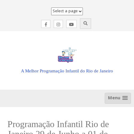
Skip
to
content
A Melhor Programação Infantil do Rio de Janeiro
Menu
Programação Infantil Rio de
Janeiro 29 de Junho a 01 de