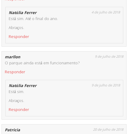
Natália Ferrer
4 de julho de 2018
Está sim. Até o final do ano.
Abraços.
Responder
marllon
9 de julho de 2018
O parque ainda está em funcionamento?
Responder
Natália Ferrer
9 de julho de 2018
Está sim.
Abraços.
Responder
Patricia
20 de julho de 2018