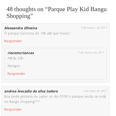
48 thoughts on “Parque Play Kid Bangu
Shopping”
Alessandra Oliveira
7 de março de 2017
O parque funciona de 18h até que horas?
Responder
riocomcriancas
7 de março de 2017
Até às 22h.
Abraços.
Responder
andrea leocadio da silva todoro
1 de maio de 2017
Boa tarde gostaria de saber se dia 07/05 o parque ainda vai está
no Bangu shopping???
Responder