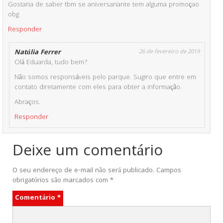
Gostaria de saber tbm se aniversariante tem alguma promoçao
obg
Responder
Natália Ferrer
26 de fevereiro de 2019
Olá Eduarda, tudo bem?
Não somos responsáveis pelo parque. Sugiro que entre em
contato diretamente com eles para obter a informação.
Abraços.
Responder
Deixe um comentário
O seu endereço de e-mail não será publicado.
Campos
obrigatórios são marcados com
*
Comentário
*