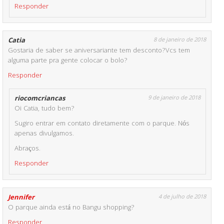
Responder
Catia
8 de janeiro de 2018
Gostaria de saber se aniversariante tem desconto?Vcs tem
alguma parte pra gente colocar o bolo?
Responder
riocomcriancas
9 de janeiro de 2018
Oi Catia, tudo bem?
Sugiro entrar em contato diretamente com o parque. Nós
apenas divulgamos.
Abraços.
Responder
Jennifer
4 de julho de 2018
O parque ainda está no Bangu shopping?
Responder