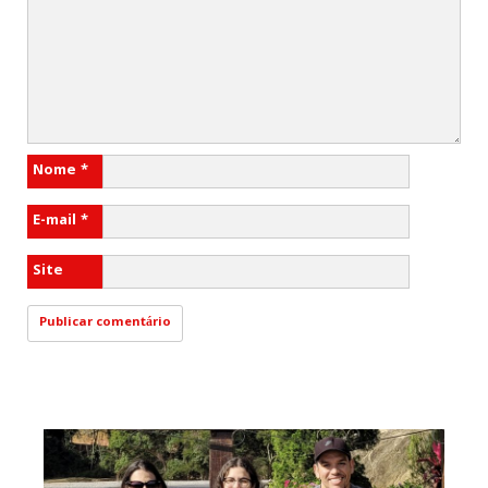
Nome
*
E-mail
*
Site