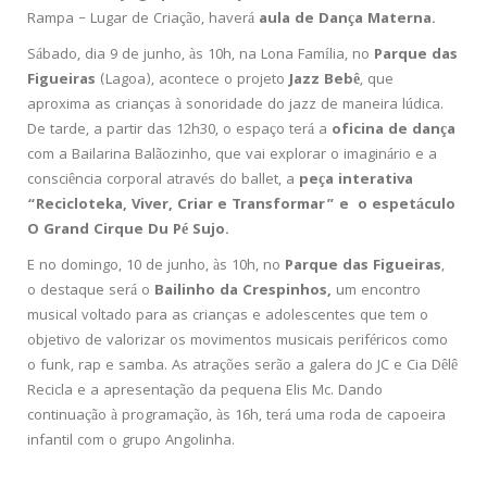
Rampa – Lugar de Criação, haverá
aula de Dança Materna.
Sábado, dia 9 de junho, às 10h, na Lona Família, no
Parque das
Figueiras
(Lagoa), acontece o projeto
Jazz Bebê
, que
aproxima as crianças à sonoridade do jazz de maneira lúdica.
De tarde, a partir das 12h30, o espaço terá a
oficina de dança
com a Bailarina Balãozinho, que vai explorar o imaginário e a
consciência corporal através do ballet, a
peça interativa
“Recicloteka, Viver, Criar e Transformar” e o espetáculo
O Grand Cirque Du Pé Sujo.
E no domingo, 10 de junho, às 10h, no
Parque das Figueiras
,
o destaque será o
Bailinho da Crespinhos,
um encontro
musical voltado para as crianças e adolescentes que tem o
objetivo de valorizar os movimentos musicais periféricos como
o funk, rap e samba. As atrações serão a galera do JC e Cia Dêlê
Recicla e a apresentação da pequena Elis Mc. Dando
continuação à programação, às 16h, terá uma roda de capoeira
infantil com o grupo Angolinha.