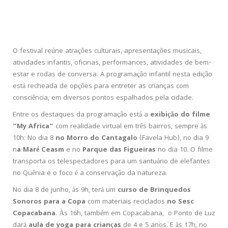
O festival reúne atrações culturais, apresentações musicais,
atividades infantis, oficinas, performances, atividades de bem-
estar e rodas de conversa. A programação infantil nesta edição
está recheada de opções para entreter as crianças com
consciência, em diversos pontos espalhados pela cidade.
Entre os destaques da programação está a
exibição do filme
“My Africa”
com realidade virtual em três bairros, sempre às
10h: No dia 8
no Morro do Cantagalo
(Favela Hub), no dia 9
n
a Maré Ceasm
e no
Parque das Figueiras
no dia 10. O filme
transporta os telespectadores para um santuário de elefantes
no Quênia e o foco é a conservação da natureza.
No dia 8 de junho, às 9h, terá um
curso de Brinquedos
Sonoros para a Copa
com materiais reciclados
no Sesc
Copacabana
. Às 16h, também em Copacabana, o Ponto de Luz
dará
aula de yoga para crianças
de 4 e 5 anos. E às 17h, no