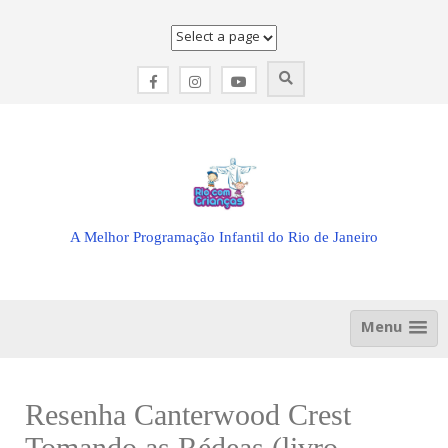
Skip
to
content
A Melhor Programação Infantil do Rio de Janeiro
Menu
Resenha Canterwood Crest
Tomando as Rédeas (livro