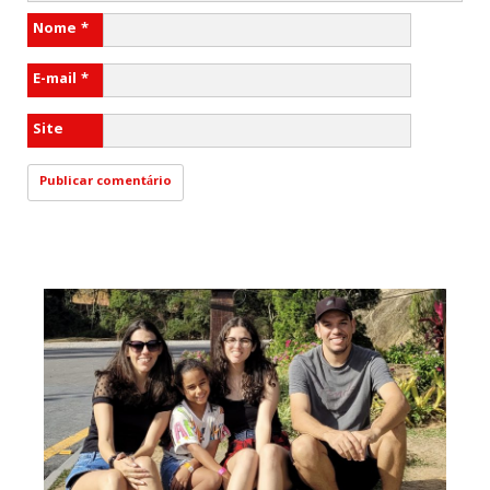
Nome
*
E-mail
*
Site