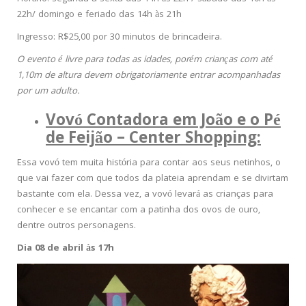
22h/ domingo e feriado das 14h às 21h
Ingresso: R$25,00 por 30 minutos de brincadeira.
O evento é livre para todas as idades, porém crianças com até
1,10m de altura devem obrigatoriamente entrar acompanhadas
por um adulto.
Vovó Contadora em João e o Pé
de Feijão – Center Shopping:
Essa vovó tem muita história para contar aos seus netinhos, o
que vai fazer com que todos da plateia aprendam e se divirtam
bastante com ela. Dessa vez, a vovó levará as crianças para
conhecer e se encantar com a patinha dos ovos de ouro,
dentre outros personagens.
Dia 08 de abril às 17h