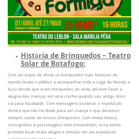
História de Brinquedos – Teatro
Solar de Botafogo:
Com um toque de show, os brinquedos mais famosos do
mundo levam o público a acompanhar toda a saga de Woody e
Buzz desde que eram brinquedos do Andy até irem fazer a
alegria das crianças em uma creche quando seu antigo dono
vai para faculdade. Com mensagens positivas o espetáculo
mostra que não há idade para ser criança e que devemos
sempre cuidar de nossos brinquedos. Com muita música,
coreografias e personagens bem irreverentes, essa turma
promete levar muita alegria e emoção em um espetáculo