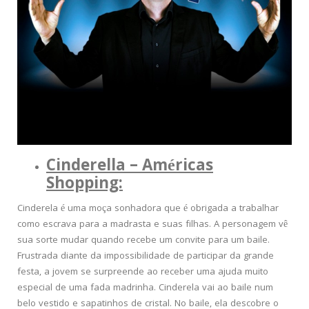
Cinderella – Américas
Shopping:
Cinderela é uma moça sonhadora que é obrigada a trabalhar
como escrava para a madrasta e suas filhas. A personagem vê
sua sorte mudar quando recebe um convite para um baile.
Frustrada diante da impossibilidade de participar da grande
festa, a jovem se surpreende ao receber uma ajuda muito
especial de uma fada madrinha. Cinderela vai ao baile num
belo vestido e sapatinhos de cristal. No baile, ela descobre o