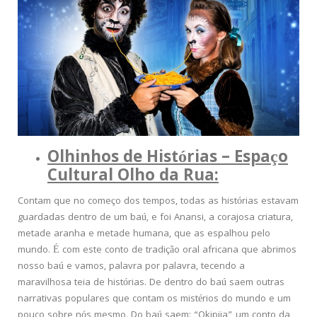
Olhinhos de Histórias – Espaço
Cultural Olho da Rua:
Contam que no começo dos tempos, todas as histórias estavam
guardadas dentro de um baú, e foi Anansi, a corajosa criatura,
metade aranha e metade humana, que as espalhou pelo
mundo. É com este conto de tradição oral africana que abrimos
nosso baú e vamos, palavra por palavra, tecendo a
maravilhosa teia de histórias. De dentro do baú saem outras
narrativas populares que contam os mistérios do mundo e um
pouco sobre nós mesmo. Do baú saem: “Okipija”, um conto da