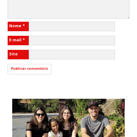
Nome
*
E-mail
*
Site