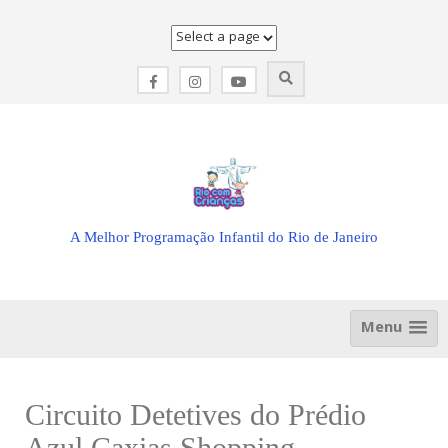
Skip
to
content
A Melhor Programação Infantil do Rio de Janeiro
Menu
Circuito Detetives do Prédio
Azul Caxias Shopping