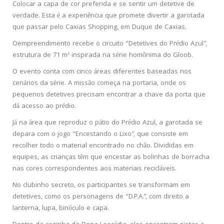
Colocar a capa de cor preferida e se sentir um detetive de
verdade. Esta é a experiência que promete divertir a garotada
que passar pelo Caxias Shopping, em Duque de Caxias.
Oempreendimento recebe o circuito “Detetives do Prédio Azul”,
estrutura de 71 m² inspirada na série homônima do Gloob.
O evento conta com cinco áreas diferentes baseadas nos
cenários da série. A missão começa na portaria, onde os
pequenos detetives precisam encontrar a chave da porta que
dá acesso ao prédio.
Já na área que reproduz o pátio do Prédio Azul, a garotada se
depara com o jogo “Encestando o Lixo”, que consiste em
recolher todo o material encontrado no chão. Divididas em
equipes, as crianças têm que encestar as bolinhas de borracha
nas cores correspondentes aos materiais recicláveis.
No clubinho secreto, os participantes se transformam em
detetives, como os personagens de “D.P.A.”, com direito a
lanterna, lupa, binóculo e capa.