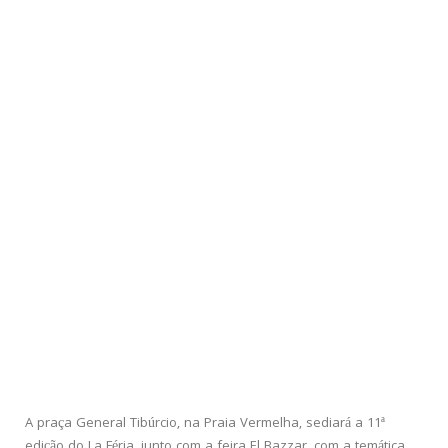
A praça General Tibúrcio, na Praia Vermelha, sediará a 11ª
edição do La Féria, junto com a feira El Bazzar, com a temática