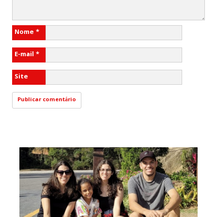
Nome
*
E-mail
*
Site