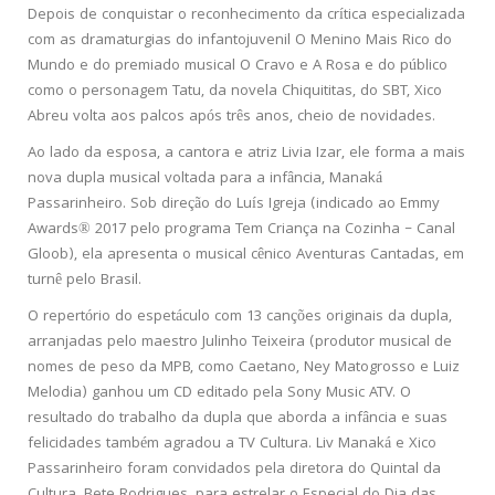
Depois de conquistar o reconhecimento da crítica especializada
com as dramaturgias do infantojuvenil O Menino Mais Rico do
Mundo e do premiado musical O Cravo e A Rosa e do público
como o personagem Tatu, da novela Chiquititas, do SBT, Xico
Abreu volta aos palcos após três anos, cheio de novidades.
Ao lado da esposa, a cantora e atriz Livia Izar, ele forma a mais
nova dupla musical voltada para a infância, Manaká
Passarinheiro. Sob direção do Luís Igreja (indicado ao Emmy
Awards® 2017 pelo programa Tem Criança na Cozinha – Canal
Gloob), ela apresenta o musical cênico Aventuras Cantadas, em
turnê pelo Brasil.
O repertório do espetáculo com 13 canções originais da dupla,
arranjadas pelo maestro Julinho Teixeira (produtor musical de
nomes de peso da MPB, como Caetano, Ney Matogrosso e Luiz
Melodia) ganhou um CD editado pela Sony Music ATV. O
resultado do trabalho da dupla que aborda a infância e suas
felicidades também agradou a TV Cultura. Liv Manaká e Xico
Passarinheiro foram convidados pela diretora do Quintal da
Cultura, Bete Rodrigues, para estrelar o Especial do Dia das