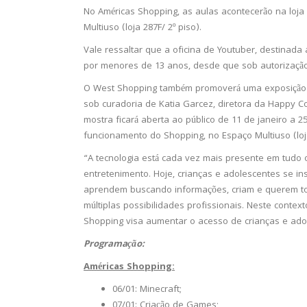
No Américas Shopping, as aulas acontecerão na loja 
Multiuso (loja 287F/ 2º piso).
Vale ressaltar que a oficina de Youtuber, destinada
por menores de 13 anos, desde que sob autorizaçã
O West Shopping também promoverá uma exposição fot
sob curadoria de Katia Garcez, diretora da Happy C
mostra ficará aberta ao público de 11 de janeiro a 2
funcionamento do Shopping, no Espaço Multiuso (loj
“A tecnologia está cada vez mais presente em tudo o
entretenimento. Hoje, crianças e adolescentes se i
aprendem buscando informações, criam e querem tor
múltiplas possibilidades profissionais. Neste conte
Shopping visa aumentar o acesso de crianças e adol
Programação:
Américas Shopping:
06/01: Minecraft;
07/01: Criação de Games;