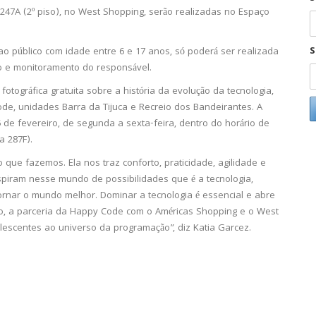
247A (2º piso), no West Shopping, serão realizadas no Espaço
S
 ao público com idade entre 6 e 17 anos, só poderá ser realizada
o e monitoramento do responsável.
ográfica gratuita sobre a história da evolução da tecnologia,
ode, unidades Barra da Tijuca e Recreio dos Bandeirantes. A
5 de fevereiro, de segunda a sexta-feira, dentro do horário de
a 287F).
 que fazemos. Ela nos traz conforto, praticidade, agilidade e
nspiram nesse mundo de possibilidades que é a tecnologia,
nar o mundo melhor. Dominar a tecnologia é essencial e abre
xto, a parceria da Happy Code com o Américas Shopping e o West
escentes ao universo da programação”, diz Katia Garcez.