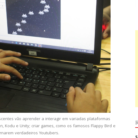
escentes vão aprender a interagir em variadas plataformas
R
ion, Kodu e Unity; criar games, como os famosos Flappy Bird e
ornarem verdadeiros Youtubers.
S