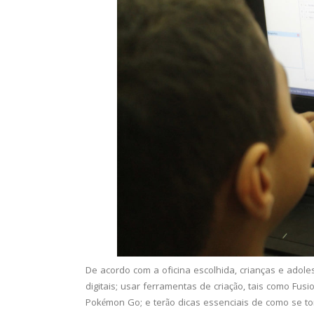
De acordo com a oficina escolhida, crianças e adol
digitais; usar ferramentas de criação, tais como Fus
Pokémon Go; e terão dicas essenciais de como se t