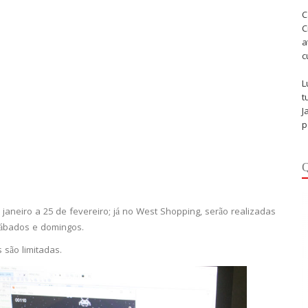
C
C
a
c
L
t
J
p
Q
aneiro a 25 de fevereiro; já no West Shopping, serão realizadas
sábados e domingos.
 são limitadas.