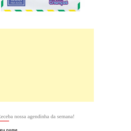
eceba nossa agendinha da semana!
eu nome