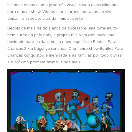
histórias novas e uma produção visual criada especialmente
para o novo show. Vídeos e animações operadas ao vivo
deixam o espetáculo ainda mais atraente.
Depois de mais de dois anos de sucesso e uma turnê muito
bem sucedida pelo país, o projeto BPC vem com mais uma
novidade para a criançada; o novo espetáculo Beatles Para
Criancas 2 – a bagunça continua! O primeiro show Beatles Para
Crianças conquistou a meninada e as famílias por todo o Brasil
e o próximo promete animar ainda mais.