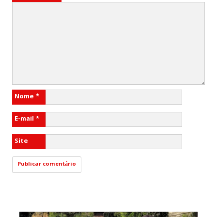
Nome
*
E-mail
*
Site