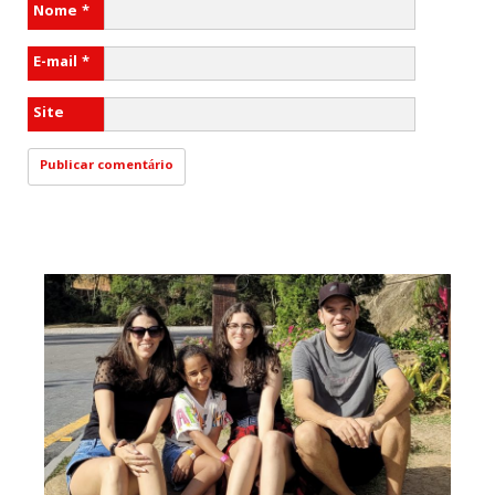
Nome
*
E-mail
*
Site