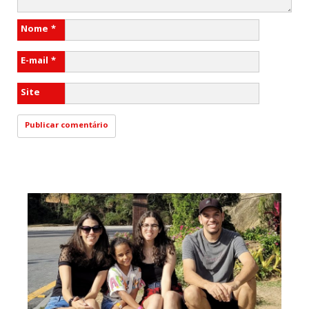
Nome
*
E-mail
*
Site