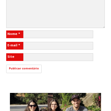
Nome
*
E-mail
*
Site