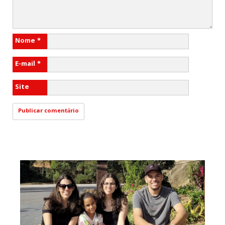
Nome
*
E-mail
*
Site