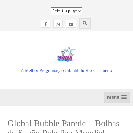
Skip
to
content
A Melhor Programação Infantil do Rio de Janeiro
Menu
Global Bubble Parede – Bolhas
de Sabão Pela Paz Mundial