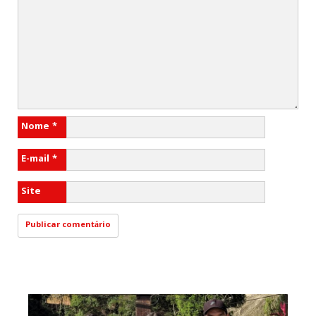
Nome
*
E-mail
*
Site