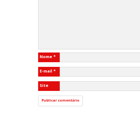
Nome
*
E-mail
*
Site