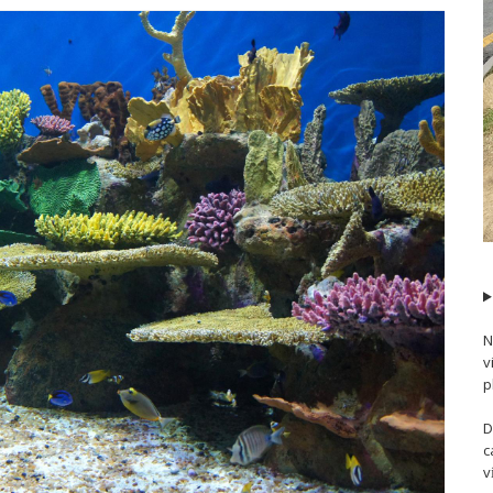
N
v
p
D
c
v