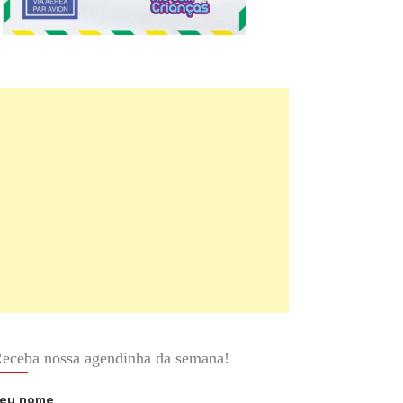
eceba nossa agendinha da semana!
eu nome