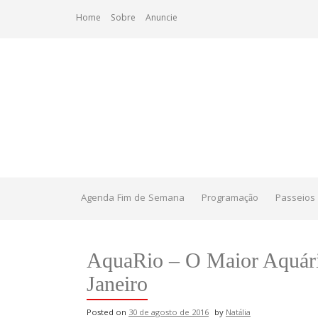
Skip
Home
Sobre
Anuncie
to
content
Agenda Fim de Semana
Programação
Passeios 
AquaRio – O Maior Aquári
Janeiro
Posted on
30 de agosto de 2016
by
Natália