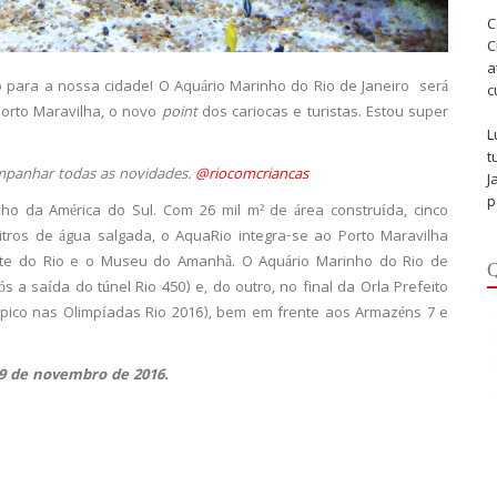
C
C
a
 para a nossa cidade! O Aquário Marinho do Rio de Janeiro será
c
Porto Maravilha, o novo
point
dos cariocas e turistas. Estou super
L
t
mpanhar todas as novidades.
@riocomcriancas
J
p
nho da América do Sul. Com 26 mil m² de área construída, cinco
tros de água salgada, o AquaRio integra-se ao Porto Maravilha
te do Rio e o Museu do Amanhã. O Aquário Marinho do Rio de
Q
ós a saída do túnel Rio 450) e, do outro, no final da Orla Prefeito
pico nas Olimpíadas Rio 2016), bem em frente aos Armazéns 7 e
 9 de novembro de 2016.