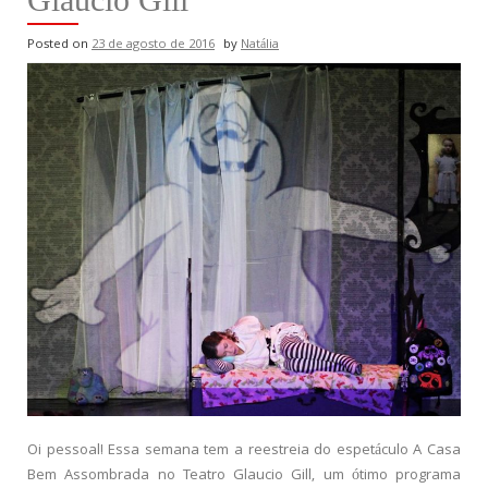
Posted on
23 de agosto de 2016
by
Natália
Oi pessoal! Essa semana tem a reestreia do espetáculo A Casa
Bem Assombrada no Teatro Glaucio Gill, um ótimo programa