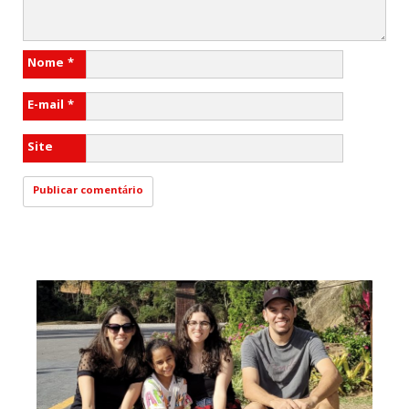
Nome
*
E-mail
*
Site