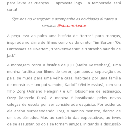
para levar as crianças. E aproveite logo – a temporada será
curta!
Siga-nos no Instagram e acompanhe as novidades durante a
semana.
@riocomcriancas
A peça leva ao palco uma história de “terror” para crianças,
inspirada no clima de filmes como os do diretor Tim Burton (‘Os
Fantasmas se Divertem’, ‘Frankenweenie’ e ‘Estranho mundo de
Jack’).
A montagem conta a história de Juju (Maíra Kestenberg), uma
menina fanática por filmes de terror, que após a separação dos
pais, se muda para uma velha casa, habitada por uma família
de monstros – um pai vampiro, Karloff (Vini Messias), com seu
filho Zorg (Adriano Pelegrini) e um lobisomem de estimação,
Ozzy (Marcelo Dias). A menina é hostilizada pelos novos
colegas de escola por ser considerada esquisita. Por acidente,
ela acaba surpreendendo Zorg, o menino monstro, dentro de
um dos cômodos. Mas ao contrário das expectativas, ao invés
de se assustar, os dois se tornam amigos, iniciando a discussão