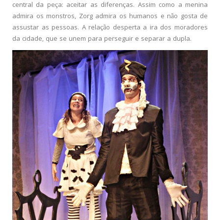
central da peça: aceitar as diferenças. Assim como a menina
admira os monstros, Zorg admira os humanos e não gosta de
assustar as pessoas. A relação desperta a ira dos moradores
da cidade, que se unem para perseguir e separar a dupla.