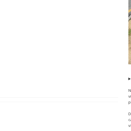
N
v
p
D
c
v