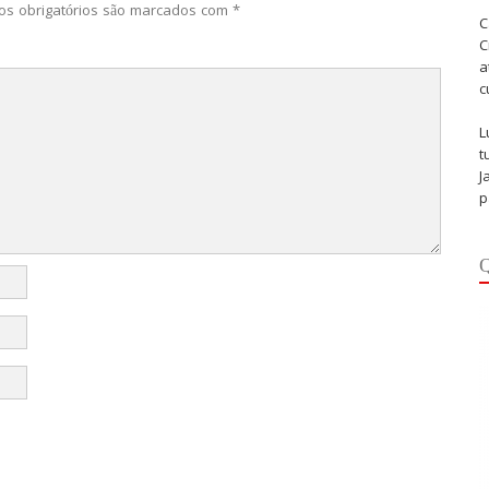
s obrigatórios são marcados com
*
C
C
a
c
L
t
J
p
Q