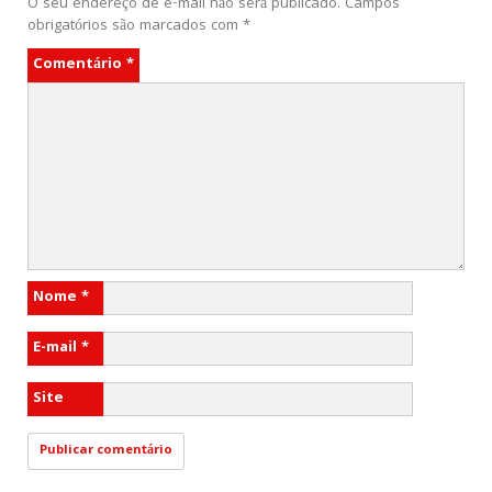
O seu endereço de e-mail não será publicado.
Campos
obrigatórios são marcados com
*
Comentário
*
Nome
*
E-mail
*
Site