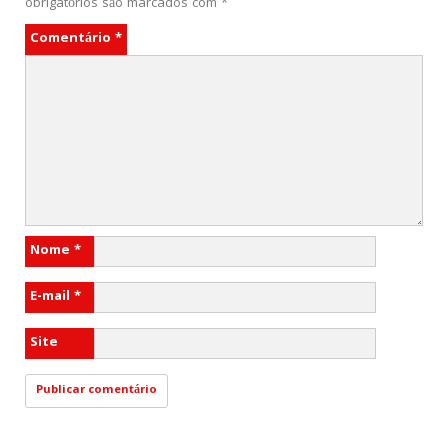
obrigatórios são marcados com
*
Comentário
*
Nome
*
E-mail
*
Site