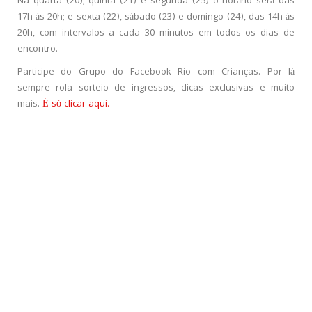
Na quarta (20), quinta (21) e segunda (25) o horário será das
17h às 20h; e sexta (22), sábado (23) e domingo (24), das 14h às
20h, com intervalos a cada 30 minutos em todos os dias de
encontro.
Participe do Grupo do Facebook Rio com Crianças. Por lá
sempre rola sorteio de ingressos, dicas exclusivas e muito
mais.
É só clicar aqui.