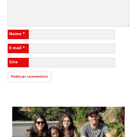
Nome
*
E-mail
*
Site