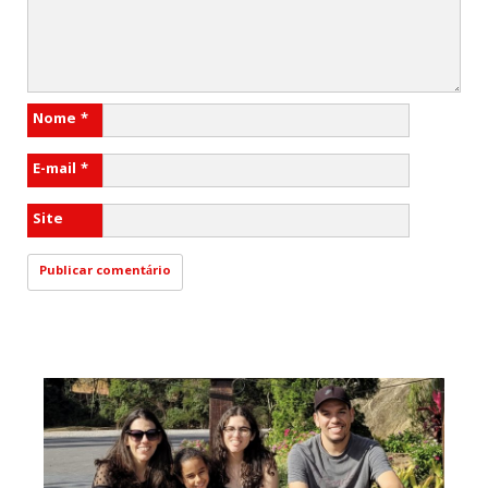
Nome
*
E-mail
*
Site