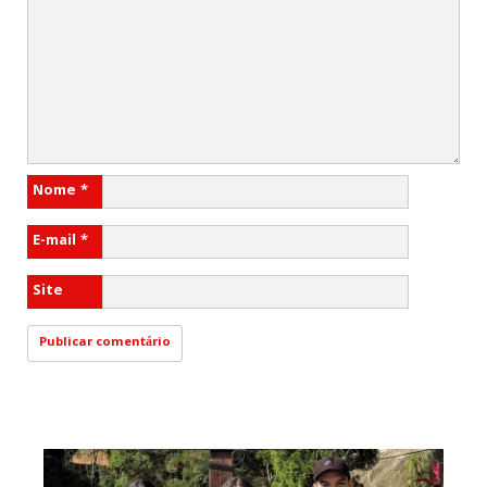
Nome
*
E-mail
*
Site