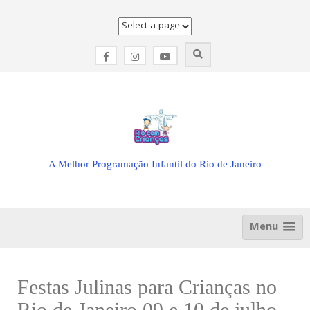
Skip
to
content
A Melhor Programação Infantil do Rio de Janeiro
Menu
Festas Julinas para Crianças no
Rio de Janeiro 09 e 10 de julho