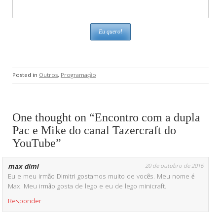
Posted in
Outros
,
Programação
One thought on “Encontro com a dupla
Pac e Mike do canal Tazercraft do
YouTube”
max dimi
20 de outubro de 2016
Eu e meu irmão Dimitri gostamos muito de vocês. Meu nome é
Max. Meu irmão gosta de lego e eu de lego minicraft.
Responder