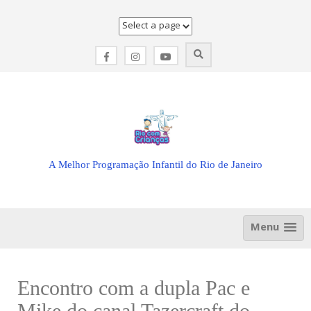
Skip
to
content
A Melhor Programação Infantil do Rio de Janeiro
Menu
Encontro com a dupla Pac e
Mike do canal Tazercraft do