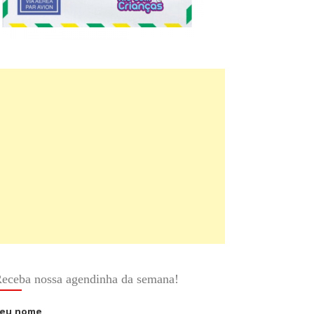
eceba nossa agendinha da semana!
eu nome