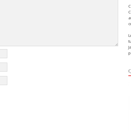
C
C
a
c
L
t
J
p
Q