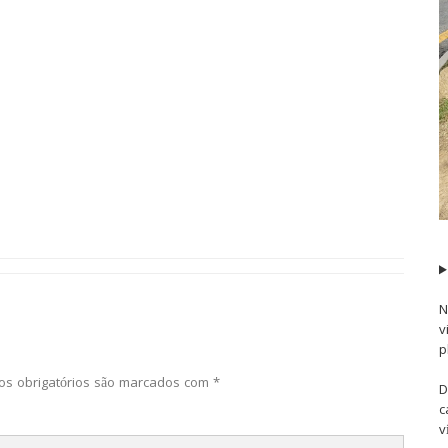
N
v
p
s obrigatórios são marcados com
*
D
c
v