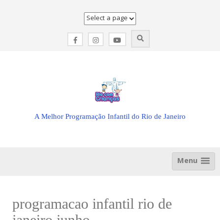
Skip
to
content
A Melhor Programação Infantil do Rio de Janeiro
Menu
programacao infantil rio de
janeiro junho