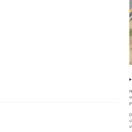
N
v
p
D
c
v