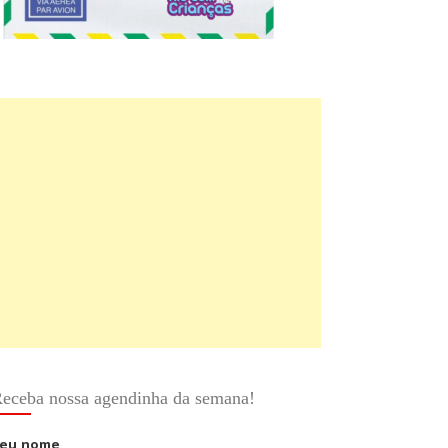
eceba nossa agendinha da semana!
eu nome