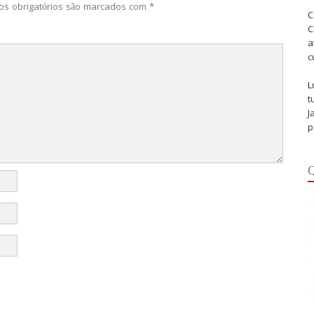
s obrigatórios são marcados com
*
C
C
a
c
L
t
J
p
Q