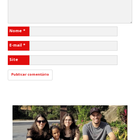
Nome
*
E-mail
*
Site