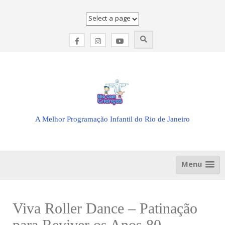
Skip
to
content
A Melhor Programação Infantil do Rio de Janeiro
Menu
Viva Roller Dance – Patinação
para Reviver os Anos 80