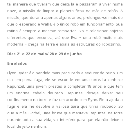
tal maneira que tiveram que deixá-la e passaram a viver numa
nave, a missão de limpar o planeta ficou na mão de robôs. A
missão, que duraria apenas alguns anos, prolongou-se mais do
que o esperado e Wall-E é o único robô em funcionamento. Sua
rotina é sempre a mesma: compactar lixo e colecionar objetos
diferentes que encontra, até que Eva – uma robô muito mais
moderna – chega na Terra e abala as estruturas do robozinho.
Dias 21 e 22 de maio/ 28 e 29 de junho
Enrolados
Flynn Ryder é o bandido mais procurado e sedutor do reino. Um
dia, em plena fuga, ele se esconde em uma torre. Lá conhece
Rapunzel, uma jovem prestes a completar 18 anos e que tem
um enorme cabelo dourado. Rapunzel deseja deixar seu
confinamento na torre e faz um acordo com Flynn. Ele a ajuda a
fugir e ela lhe devolve a valiosa tiara que tinha roubado. Só
que a mãe Gothel, uma bruxa que manteve Rapunzel na torre
durante toda a sua vida, vai interferir para que ela não deixe o
local de jeito nenhum.