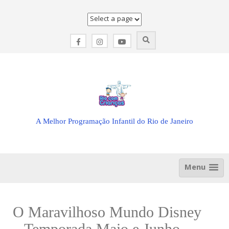
Skip
to
content
A Melhor Programação Infantil do Rio de Janeiro
Menu
O Maravilhoso Mundo Disney
– Temporada Maio e Junho