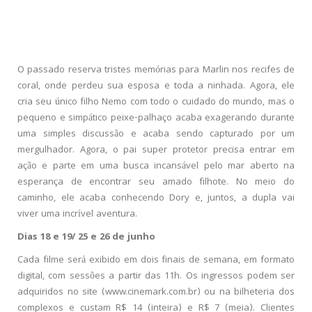
O passado reserva tristes memórias para Marlin nos recifes de
coral, onde perdeu sua esposa e toda a ninhada. Agora, ele
cria seu único filho Nemo com todo o cuidado do mundo, mas o
pequeno e simpático peixe-palhaço acaba exagerando durante
uma simples discussão e acaba sendo capturado por um
mergulhador. Agora, o pai super protetor precisa entrar em
ação e parte em uma busca incansável pelo mar aberto na
esperança de encontrar seu amado filhote. No meio do
caminho, ele acaba conhecendo Dory e, juntos, a dupla vai
viver uma incrível aventura.
Dias 18 e 19/ 25 e 26 de junho
Cada filme será exibido em dois finais de semana, em formato
digital, com sessões a partir das 11h. Os ingressos podem ser
adquiridos no site (www.cinemark.com.br) ou na bilheteria dos
complexos e custam R$ 14 (inteira) e R$ 7 (meia). Clientes