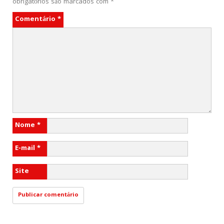
obrigatórios são marcados com
*
Comentário
*
Nome
*
E-mail
*
Site