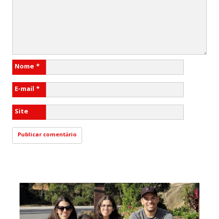
Nome
*
E-mail
*
Site