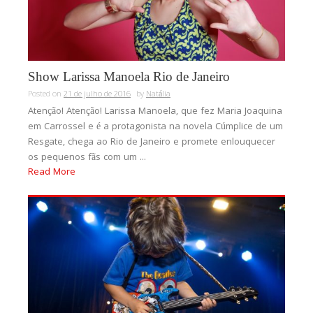
Show Larissa Manoela Rio de Janeiro
Posted on
21 de julho de 2016
by
Natália
Atenção! Atenção! Larissa Manoela, que fez Maria Joaquina
em Carrossel e é a protagonista na novela Cúmplice de um
Resgate, chega ao Rio de Janeiro e promete enlouquecer
os pequenos fãs com um ...
Read More