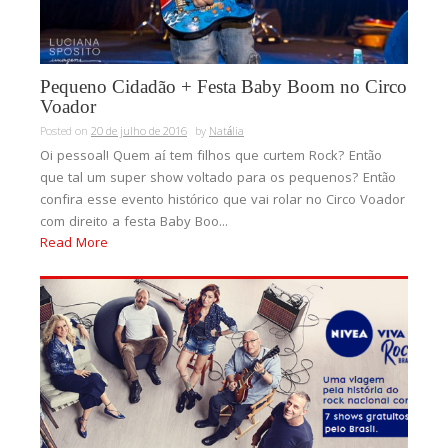
Pequeno Cidadão + Festa Baby Boom no Circo
Voador
Posted on
20 de julho de 2016
by
Natália
Oi pessoal! Quem aí tem filhos que curtem Rock? Então
que tal um super show voltado para os pequenos? Então
confira esse evento histórico que vai rolar no Circo Voador
com direito a festa Baby Boo...
Read More