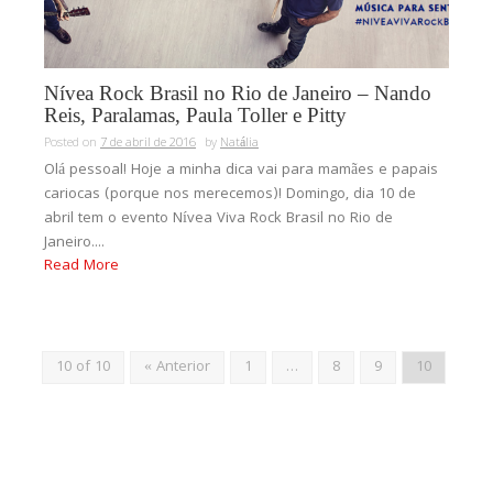
Nívea Rock Brasil no Rio de Janeiro – Nando
Reis, Paralamas, Paula Toller e Pitty
Posted on
7 de abril de 2016
by
Natália
Olá pessoal! Hoje a minha dica vai para mamães e papais
cariocas (porque nos merecemos)! Domingo, dia 10 de
abril tem o evento Nívea Viva Rock Brasil no Rio de
Janeiro....
Read More
10 of 10
« Anterior
1
…
8
9
10