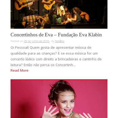
Concertinhos de Eva – Fundação Eva Klabin
Posted on
28 de julho de 2016
by
Natália
Oi Pessoal! Quem gosta de apresentar música de
qualidade para as crianças? E se essa música for um
concerto lúdico com direito a brincadeiras e cantinho de
leitura? Então não perca os Concertinh...
Read More