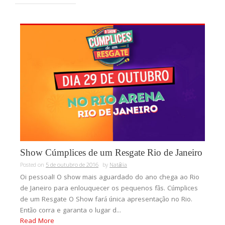
Show Cúmplices de um Resgate Rio de Janeiro
Posted on
5 de outubro de 2016
by
Natália
Oi pessoal! O show mais aguardado do ano chega ao Rio
de Janeiro para enlouquecer os pequenos fãs. Cúmplices
de um Resgate O Show fará única apresentação no Rio.
Então corra e garanta o lugar d...
Read More