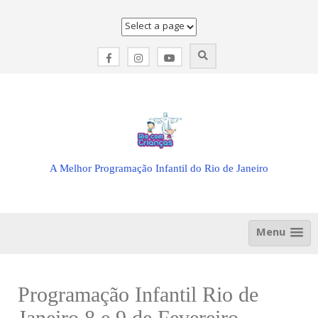
Skip
to
content
A Melhor Programação Infantil do Rio de Janeiro
Menu
Programação Infantil Rio de
Janeiro 8 e 9 de Fevereiro