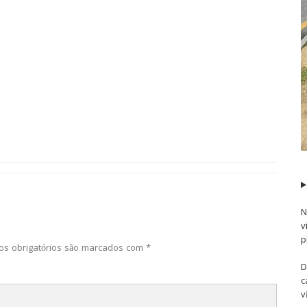
N
v
p
s obrigatórios são marcados com
*
D
c
v