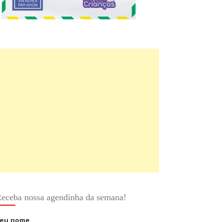
eceba nossa agendinha da semana!
eu nome