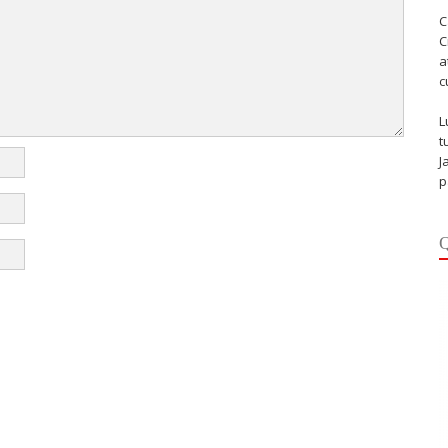
C
C
a
c
L
t
J
p
Q