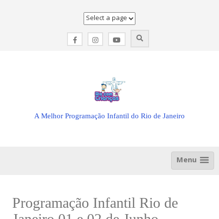
Skip
to
content
A Melhor Programação Infantil do Rio de Janeiro
Menu
Programação Infantil Rio de
Janeiro 01 e 02 de Junho