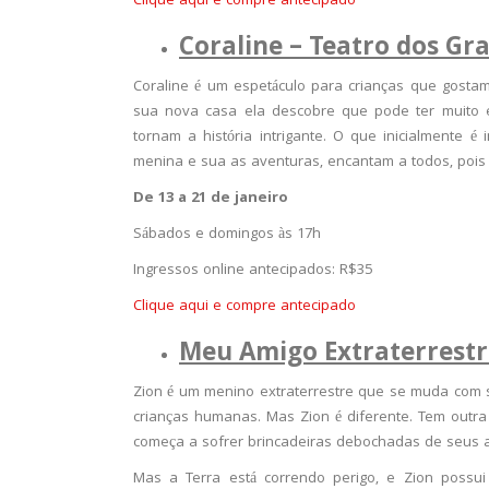
Clique aqui e compre antecipado
Coraline – Teatro dos Gr
Coraline é um espetáculo para crianças que gos
sua nova casa ela descobre que pode ter muito 
tornam a história intrigante. O que inicialmente 
menina e sua as aventuras, encantam a todos, pois a
De 13 a 21 de janeiro
Sábados e domingos às 17h
Ingressos online antecipados: R$35
Clique aqui e compre antecipado
Meu Amigo Extraterrestre
Zion é um menino extraterrestre que se muda com s
crianças humanas. Mas Zion é diferente. Tem outra 
começa a sofrer brincadeiras debochadas de seus 
Mas a Terra está correndo perigo, e Zion poss