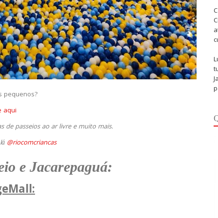
C
C
a
c
L
t
J
p
os pequenos?
e aqui
Q
 de passeios ao ar livre e muito mais.
 lá
@riocomcriancas
eio e Jacarepaguá:
geMall: