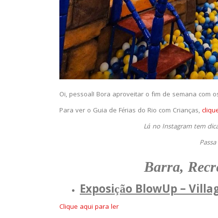
Oi, pessoal! Bora aproveitar o fim de semana com 
Para ver o Guia de Férias do Rio com Crianças,
cliqu
Lá no Instagram tem dicas
Passa
Barra, Recr
Exposição BlowUp – Villa
Clique aqui para ler