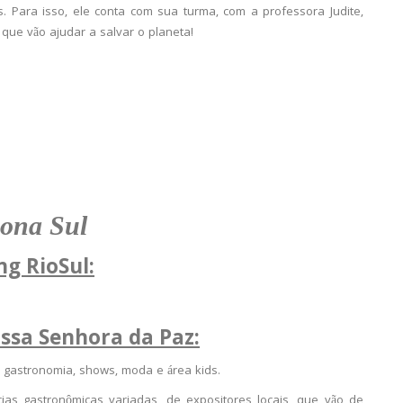
 Para isso, ele conta com sua turma, com a professora Judite,
 que vão ajudar a salvar o planeta!
ona Sul
g RioSul:
ossa Senhora da Paz:
a gastronomia, shows, moda e área kids.
ias gastronômicas variadas, de expositores locais, que vão de