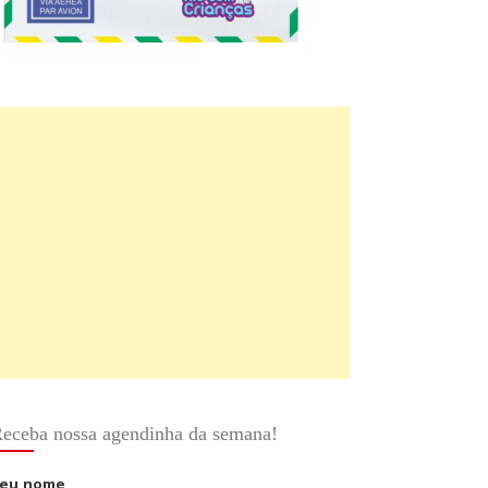
eceba nossa agendinha da semana!
eu nome