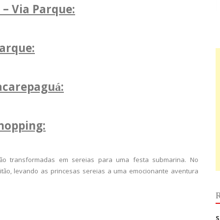
– Via Parque:
Parque:
acarepaguá:
hopping:
 são transformadas em sereias para uma festa submarina. No
itão, levando as princesas sereias a uma emocionante aventura
R
S