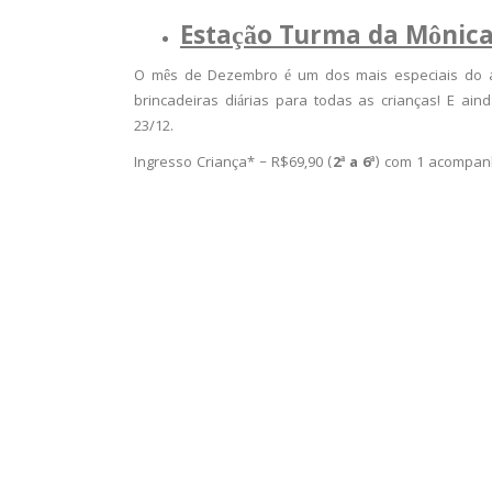
Estação Turma da Mônica
O mês de Dezembro é um dos mais especiais do a
brincadeiras diárias para todas as crianças! E ai
23/12.
Ingresso Criança* – R$69,90 (
2ª a 6ª
) com 1 acompanh