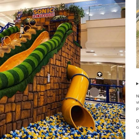
N
v
p
D
c
v