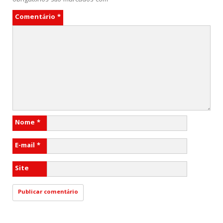
obrigatórios são marcados com
*
Comentário
*
Nome
*
E-mail
*
Site