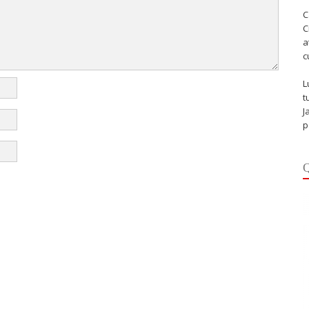
C
C
a
c
L
t
J
p
Q