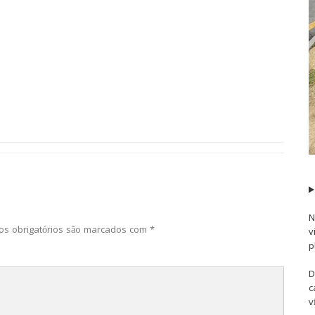
N
s obrigatórios são marcados com
*
v
p
D
c
v