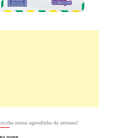
eceba nossa agendinha da semana!
eu nome