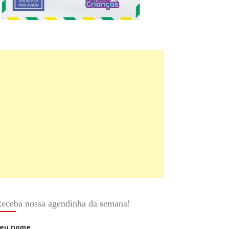
eceba nossa agendinha da semana!
eu nome