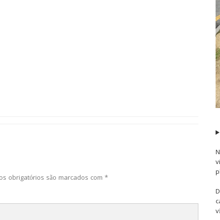
N
v
p
s obrigatórios são marcados com
*
D
c
v