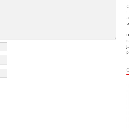
C
C
a
c
L
t
J
p
Q