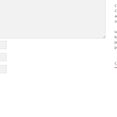
C
C
a
c
L
t
J
p
Q