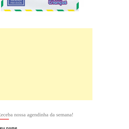
eceba nossa agendinha da semana!
eu nome