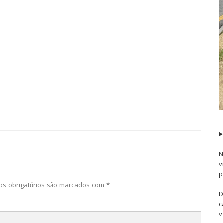
N
v
p
s obrigatórios são marcados com
*
D
c
v